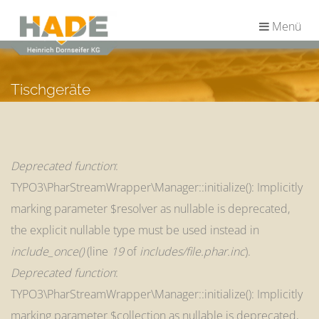
Menü
Tischgeräte
Deprecated function
:
TYPO3\PharStreamWrapper\Manager::initialize(): Implicitly
marking parameter $resolver as nullable is deprecated,
the explicit nullable type must be used instead in
include_once()
(line
19
of
includes/file.phar.inc
).
Deprecated function
:
TYPO3\PharStreamWrapper\Manager::initialize(): Implicitly
marking parameter $collection as nullable is deprecated,